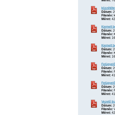
Méret:
76
közzététe
Dátum:
2
Filenév:
k
Méret:
42
Kiemelt b
Dátum:
2
Filenév:
K
Méret:
16
Kiemelt b
Dátum:
2
Filenév:
K
Méret:
16
Felügyelő
Dátum:
2
Filenév:
F
Méret:
41
Felügyelő
Dátum:
2
Filenév:
F
Méret:
41
Vezető ti
Dátum:
2
Filenév:
V
Méret:
42