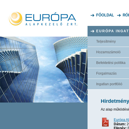
FŐOLDAL
RÓ
EURÓPA INGA
Teljesítmény
Hozamszámoló
Befektetési politika
Forgalmazás
Ingatlan portfólió
Hirdetménye
Az alap működésév
Európa Al
Dátum:
2
Filenév:
E