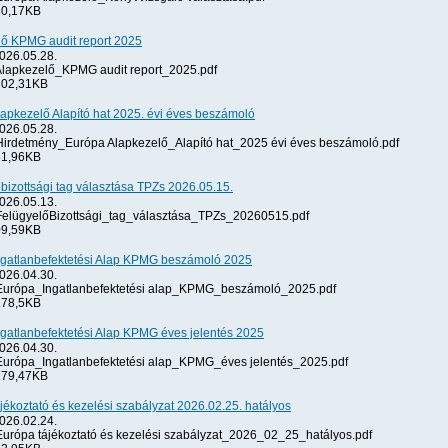
0,17KB
lő KPMG audit report 2025
026.05.28.
lapkezelő_KPMG audit report_2025.pdf
02,31KB
apkezelő Alapító hat 2025. évi éves beszámoló
026.05.28.
irdetmény_Európa Alapkezelő_Alapító hat_2025 évi éves beszámoló.pdf
1,96KB
bizottsági tag választása TPZs 2026.05.15.
026.05.13.
elügyelőBizottsági_tag_választása_TPZs_20260515.pdf
9,59KB
ngatlanbefektetési Alap KPMG beszámoló 2025
026.04.30.
urópa_Ingatlanbefektetési alap_KPMG_beszámoló_2025.pdf
78,5KB
gatlanbefektetési Alap KPMG éves jelentés 2025
026.04.30.
urópa_Ingatlanbefektetési alap_KPMG_éves jelentés_2025.pdf
79,47KB
jékoztató és kezelési szabályzat 2026.02.25. hatályos
026.02.24.
urópa tájékoztató és kezelési szabályzat_2026_02_25_hatályos.pdf