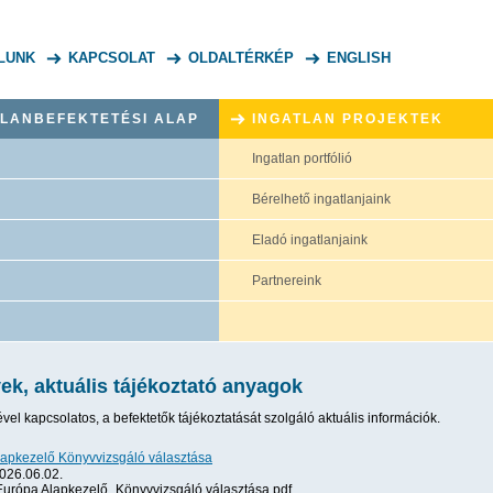
LUNK
KAPCSOLAT
OLDALTÉRKÉP
ENGLISH
TLANBEFEKTETÉSI ALAP
INGATLAN PROJEKTEK
Ingatlan portfólió
Bérelhető ingatlanjaink
Eladó ingatlanjaink
Partnereink
k, aktuális tájékoztató anyagok
el kapcsolatos, a befektetők tájékoztatását szolgáló aktuális információk.
apkezelő Könyvvizsgáló választása
026.06.02.
urópa Alapkezelő_Könyvvizsgáló választása.pdf