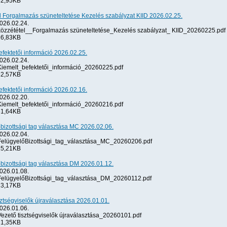
2,95KB
l Forgalmazás szüneteltetése Kezelés szabályzat KIID 2026.02.25.
026.02.24.
özzététel__Forgalmazás szüneteltetése_Kezelés szabályzat_ KIID_20260225.pdf
6,83KB
efektetői információ 2026.02.25.
026.02.24.
iemelt_befektetői_információ_20260225.pdf
2,57KB
efektetői információ 2026.02.16.
026.02.20.
iemelt_befektetői_információ_20260216.pdf
1,64KB
bizottsági tag választása MC 2026.02.06.
026.02.04.
elügyelőBizottsági_tag_választása_MC_20260206.pdf
5,21KB
bizottsági tag választása DM 2026.01.12.
026.01.08.
elügyelőBizottsági_tag_választása_DM_20260112.pdf
3,17KB
sztségviselők újraválasztása 2026.01.01.
026.01.06.
ezető tisztségviselők újraválasztása_20260101.pdf
1,35KB