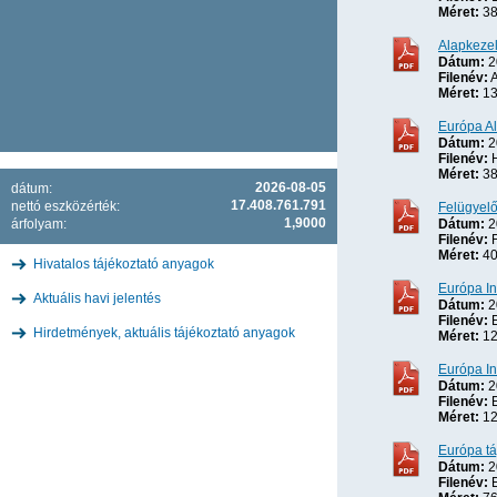
Méret:
38
Alapkeze
Dátum:
2
Filenév:
A
Méret:
13
Európa Al
Dátum:
2
Filenév:
H
Méret:
38
2026-08-05
dátum:
17.408.761.791
nettó eszközérték:
Felügyelő
1,9000
árfolyam:
Dátum:
2
Filenév:
F
Méret:
40
Hivatalos tájékoztató anyagok
Európa I
Aktuális havi jelentés
Dátum:
2
Filenév:
E
Hirdetmények, aktuális tájékoztató anyagok
Méret:
12
Európa In
Dátum:
2
Filenév:
E
Méret:
12
Európa tá
Dátum:
2
Filenév:
E