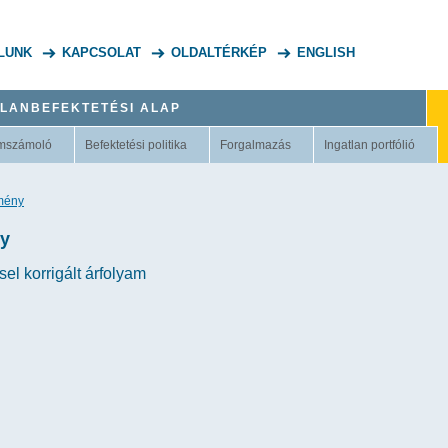
LUNK
KAPCSOLAT
OLDALTÉRKÉP
ENGLISH
TLANBEFEKTETÉSI ALAP
mszámoló
Befektetési politika
Forgalmazás
Ingatlan portfólió
tmény
ny
el korrigált árfolyam