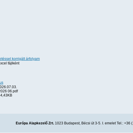
téssel korrigált árfolyam
xcel fájlként
us
026.07.03.
026 06.pdf
4,43KB
Európa Alapkezelő Zrt.
1023 Budapest, Bécsi út 3-5. I. emelet Tel.: +36 