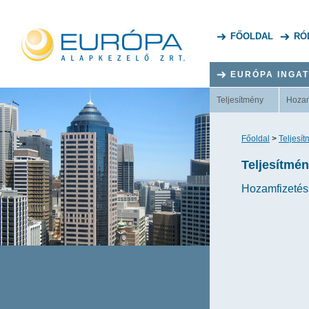
FŐOLDAL
RÓ
EURÓPA INGA
Teljesítmény
Hoza
Főoldal
>
Teljesí
Teljesítmé
Hozamfizetéss