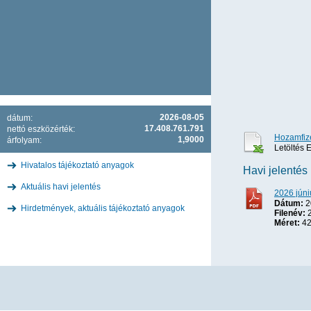
2026-08-05
dátum:
17.408.761.791
nettó eszközérték:
Hozamfize
1,9000
árfolyam:
Letöltés E
Hivatalos tájékoztató anyagok
Havi jelentés
Aktuális havi jelentés
2026 júni
Dátum:
2
Hirdetmények, aktuális tájékoztató anyagok
Filenév:
2
Méret:
42