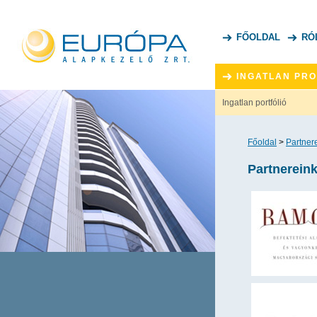
FŐOLDAL
RÓ
INGATLAN PR
Ingatlan portfólió
Főoldal
>
Partner
Partnerein