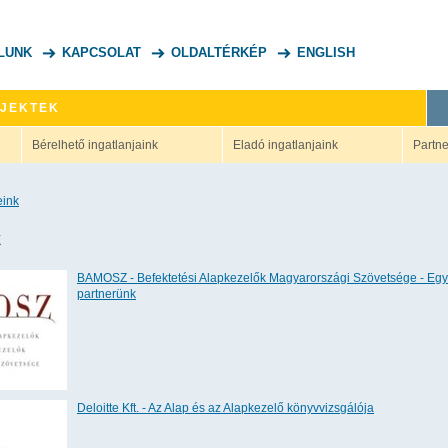
LUNK
KAPCSOLAT
OLDALTÉRKÉP
ENGLISH
OJEKTEK
Bérelhető ingatlanjaink
Eladó ingatlanjaink
Partne
eink
k
BAMOSZ - Befektetési Alapkezelők Magyarországi Szövetsége - Eg
partnerünk
Deloitte Kft. - Az Alap és az Alapkezelő könyvvizsgálója