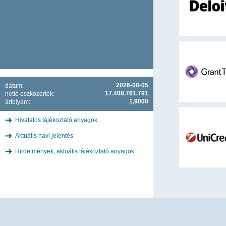
2026-08-05
dátum:
17.408.761.791
nettó eszközérték:
1,9000
árfolyam:
Hivatalos tájékoztató anyagok
Aktuális havi jelentés
Hirdetmények, aktuális tájékoztató anyagok