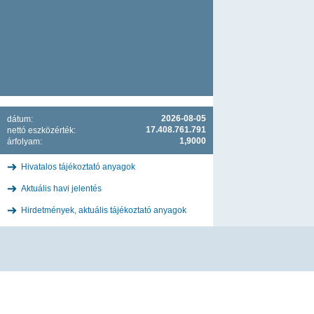
2026-08-05
dátum:
17.408.761.791
nettó eszközérték:
1,9000
árfolyam:
Hivatalos tájékoztató anyagok
Aktuális havi jelentés
Hirdetmények, aktuális tájékoztató anyagok