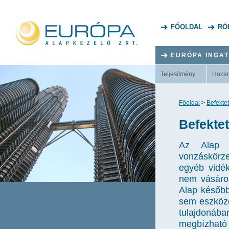
FŐOLDAL
RÓ
EURÓPA INGA
Teljesítmény
Hoza
Főoldal
>
Befektet
Befektet
Az Alap i
vonzáskörz
egyéb vidék
nem vásárol
Alap később
sem eszközö
tulajdonáb
megbízható 