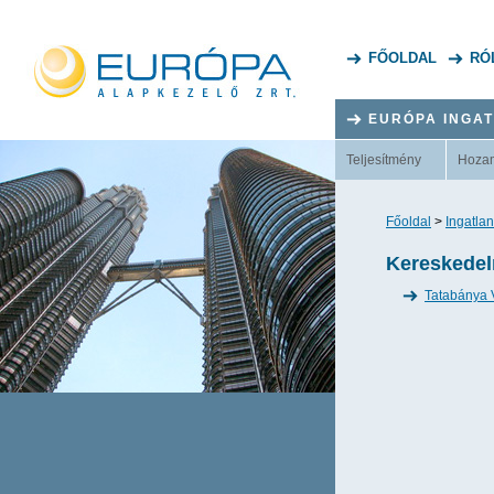
FŐOLDAL
RÓ
EURÓPA INGA
Teljesítmény
Hoza
Főoldal
>
Ingatlan
Kereskedel
Tatabánya 