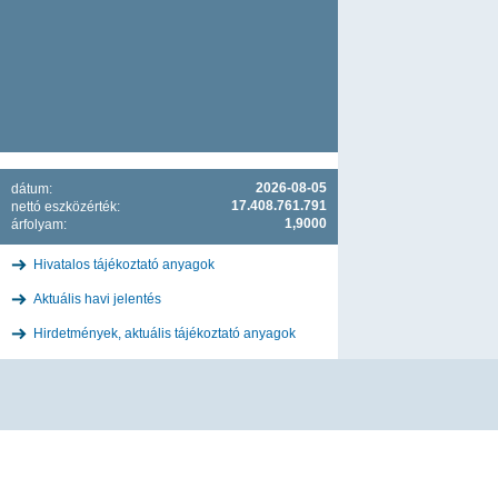
2026-08-05
dátum:
17.408.761.791
nettó eszközérték:
1,9000
árfolyam:
Hivatalos tájékoztató anyagok
Aktuális havi jelentés
Hirdetmények, aktuális tájékoztató anyagok