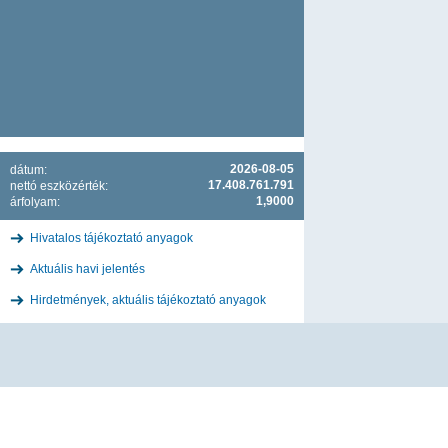
2026-08-05
dátum:
17.408.761.791
nettó eszközérték:
1,9000
árfolyam:
Hivatalos tájékoztató anyagok
Aktuális havi jelentés
Hirdetmények, aktuális tájékoztató anyagok