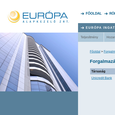
FŐOLDAL
RÓ
EURÓPA INGA
Teljesítmény
Hoza
Főoldal
>
Forgalm
Forgalmazás
Társaság
Unicredit Bank