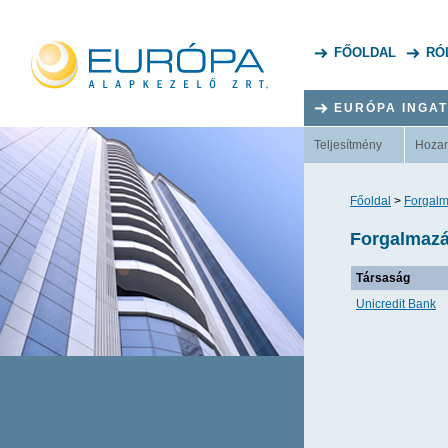
FŐOLDAL
RÓ
EURÓPA INGA
Teljesítmény
Hoza
Főoldal
>
Forgalm
Forgalmazás
Társaság
Unicredit Bank