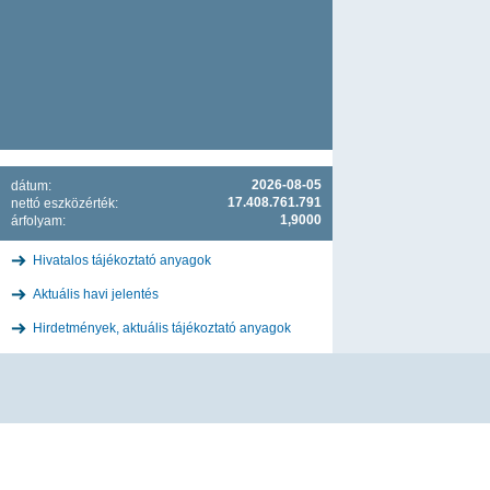
2026-08-05
dátum:
17.408.761.791
nettó eszközérték:
1,9000
árfolyam:
Hivatalos tájékoztató anyagok
Aktuális havi jelentés
Hirdetmények, aktuális tájékoztató anyagok