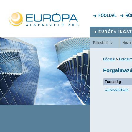
FŐOLDAL
RÓ
EURÓPA INGA
Teljesítmény
Hoza
Főoldal
>
Forgalm
Forgalmazá
Társaság
Unicredit Bank