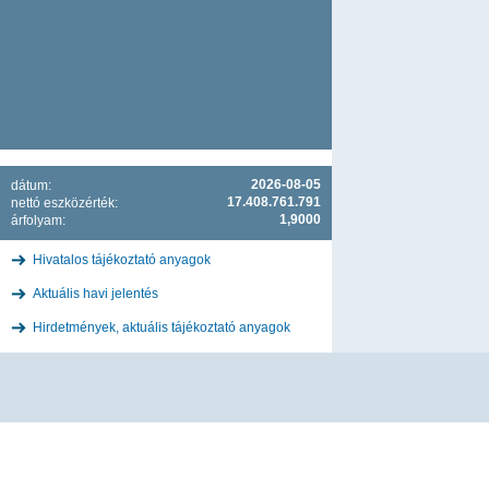
2026-08-05
dátum:
17.408.761.791
nettó eszközérték:
1,9000
árfolyam:
Hivatalos tájékoztató anyagok
Aktuális havi jelentés
Hirdetmények, aktuális tájékoztató anyagok