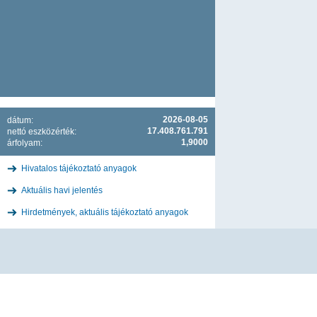
2026-08-05
dátum:
17.408.761.791
nettó eszközérték:
1,9000
árfolyam:
Hivatalos tájékoztató anyagok
Aktuális havi jelentés
Hirdetmények, aktuális tájékoztató anyagok