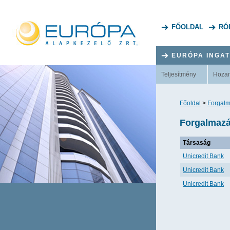
FŐOLDAL
RÓ
EURÓPA INGA
Teljesítmény
Hoza
Főoldal
>
Forgalm
Forgalmazá
Társaság
Unicredit Bank
Unicredit Bank
Unicredit Bank