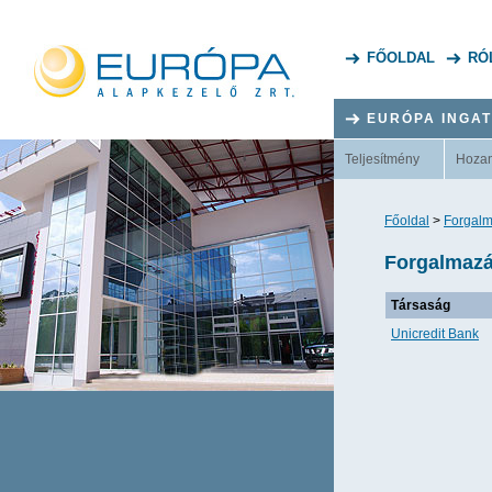
FŐOLDAL
RÓ
EURÓPA INGA
Teljesítmény
Hoza
Főoldal
>
Forgalm
Forgalmazás
Társaság
Unicredit Bank