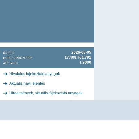
2026-08-05
dátum:
17.408.761.791
nettó eszközérték:
1,9000
árfolyam:
Hivatalos tájékoztató anyagok
Aktuális havi jelentés
Hirdetmények, aktuális tájékoztató anyagok