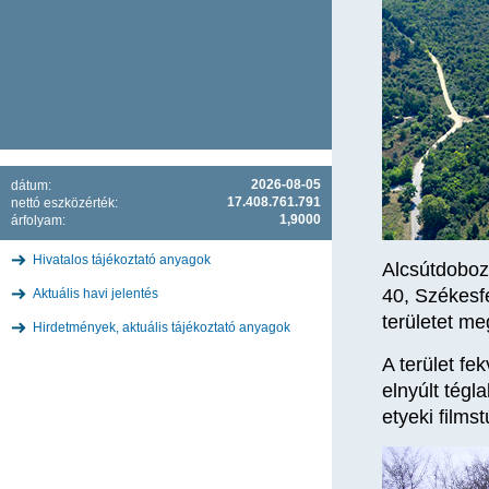
2026-08-05
dátum:
17.408.761.791
nettó eszközérték:
1,9000
árfolyam:
Hivatalos tájékoztató anyagok
Alcsútdobozo
40, Székesfe
Aktuális havi jelentés
területet me
Hirdetmények, aktuális tájékoztató anyagok
A terület fe
elnyúlt tégl
etyeki filmst