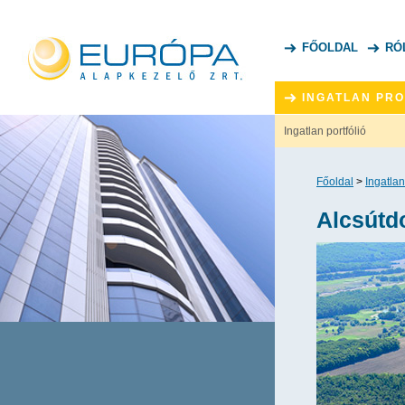
FŐOLDAL
RÓ
INGATLAN PR
Ingatlan portfólió
Főoldal
>
Ingatlan
Alcsútd