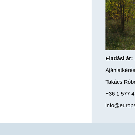
Eladási ár:
Ajánlatkérés
Takács Róbe
+36 1 577 
info@europ