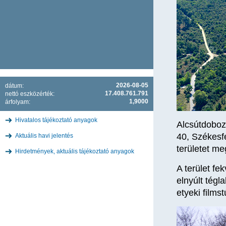
2026-08-05
dátum:
17.408.761.791
nettó eszközérték:
1,9000
árfolyam:
Hivatalos tájékoztató anyagok
Alcsútdobozo
40, Székesfe
Aktuális havi jelentés
területet me
Hirdetmények, aktuális tájékoztató anyagok
A terület fe
elnyúlt tégl
etyeki filmst