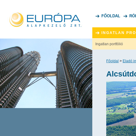
FŐOLDAL
RÓ
INGATLAN PR
Ingatlan portfólió
Főoldal
>
Eladó i
Alcsútd