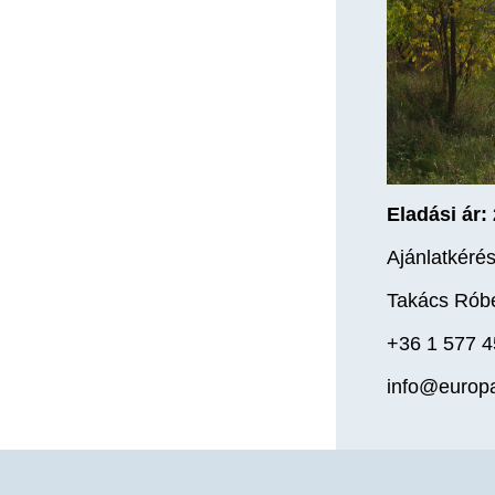
Eladási ár:
Ajánlatkérés
Takács Róbe
+36 1 577 
info@europ