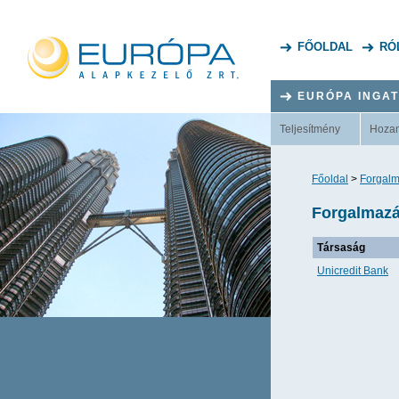
FŐOLDAL
RÓ
EURÓPA INGA
Teljesítmény
Hoza
Főoldal
>
Forgalm
Forgalmazá
Társaság
Unicredit Bank