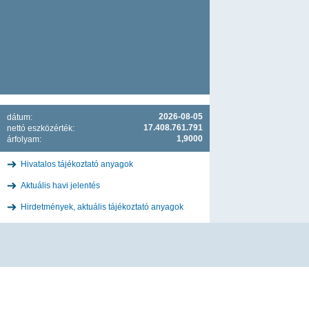
2026-08-05
dátum:
17.408.761.791
nettó eszközérték:
1,9000
árfolyam:
Hivatalos tájékoztató anyagok
Aktuális havi jelentés
Hirdetmények, aktuális tájékoztató anyagok