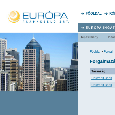
FŐOLDAL
RÓ
EURÓPA INGA
Teljesítmény
Hoza
Főoldal
>
Forgalm
Forgalmazá
Társaság
Unicredit Bank
Unicredit Bank