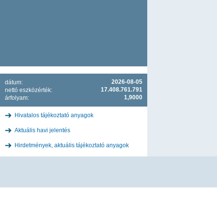
2026-08-05
dátum:
17.408.761.791
nettó eszközérték:
1,9000
árfolyam:
Hivatalos tájékoztató anyagok
Aktuális havi jelentés
Hirdetmények, aktuális tájékoztató anyagok