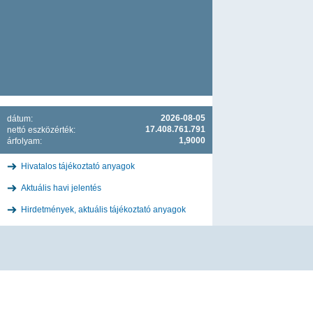
2026-08-05
dátum:
17.408.761.791
nettó eszközérték:
1,9000
árfolyam:
Hivatalos tájékoztató anyagok
Aktuális havi jelentés
Hirdetmények, aktuális tájékoztató anyagok