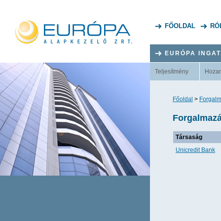
FŐOLDAL
RÓ
EURÓPA INGA
Teljesítmény
Hoza
Főoldal
>
Forgalm
Forgalmazá
Társaság
Unicredit Bank