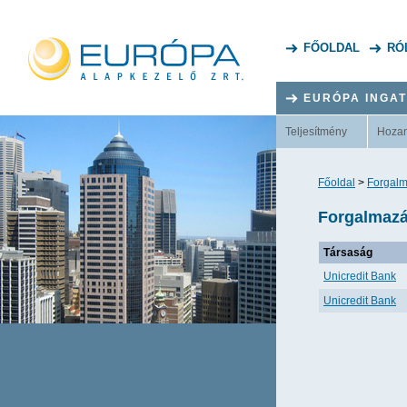
FŐOLDAL
RÓ
EURÓPA INGA
Teljesítmény
Hoza
Főoldal
>
Forgalm
Forgalmazás
Társaság
Unicredit Bank
Unicredit Bank