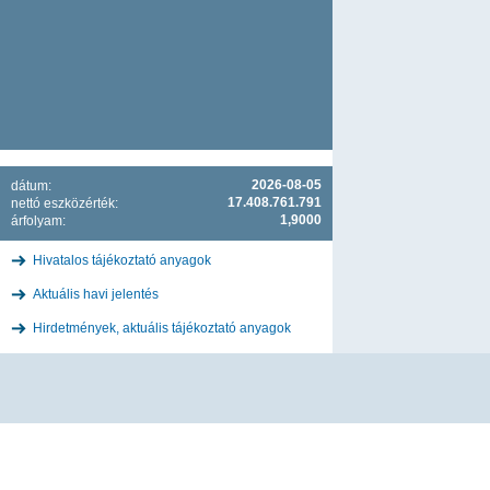
2026-08-05
dátum:
17.408.761.791
nettó eszközérték:
1,9000
árfolyam:
Hivatalos tájékoztató anyagok
Aktuális havi jelentés
Hirdetmények, aktuális tájékoztató anyagok