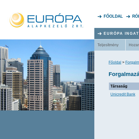
FŐOLDAL
RÓ
EURÓPA INGA
Teljesítmény
Hoza
Főoldal
>
Forgalm
Forgalmazá
Társaság
Unicredit Bank