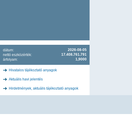
2026-08-05
dátum:
17.408.761.791
nettó eszközérték:
1,9000
árfolyam:
Hivatalos tájékoztató anyagok
Aktuális havi jelentés
Hirdetmények, aktuális tájékoztató anyagok