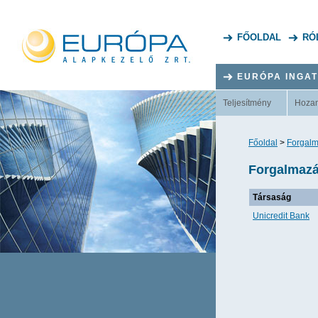
FŐOLDAL
RÓ
EURÓPA INGA
Teljesítmény
Hoza
Főoldal
>
Forgalm
Forgalmazá
Társaság
Unicredit Bank