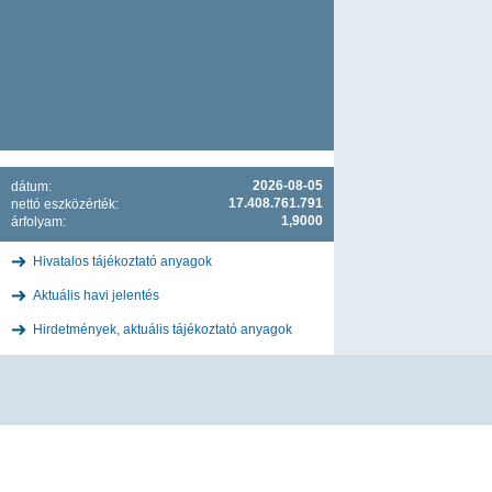
2026-08-05
dátum:
17.408.761.791
nettó eszközérték:
1,9000
árfolyam:
Hivatalos tájékoztató anyagok
Aktuális havi jelentés
Hirdetmények, aktuális tájékoztató anyagok