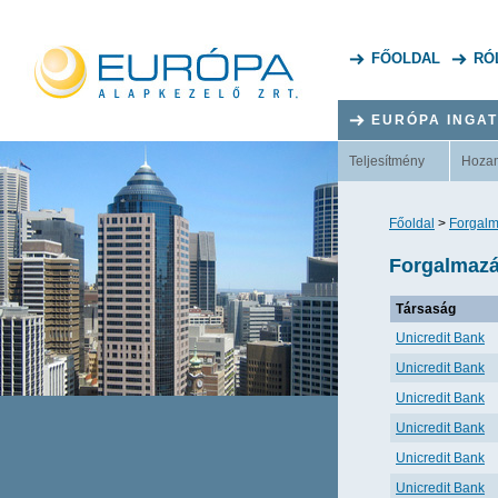
FŐOLDAL
RÓ
EURÓPA INGA
Teljesítmény
Hoza
Főoldal
>
Forgalm
Forgalmazá
Társaság
Unicredit Bank
Unicredit Bank
Unicredit Bank
Unicredit Bank
Unicredit Bank
Unicredit Bank