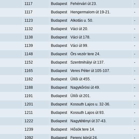
1117
Budapest
Fehérvári út 23.
-
1117
Budapest
Hengermalom út 19-21.
-
1123
Budapest
Alkotás u. 50.
-
1132
Budapest
Váci út 20.
-
1138
Budapest
Váci út 178.
-
1139
Budapest
Váci út 99.
-
1148
Budapest
Örs vezér tere 24.
-
1152
Budapest
Szentmihályi út 137.
-
1165
Budapest
Veres Péter út 105-107.
-
1182
Budapest
Üllői út 455.
-
1188
Budapest
Nagykőrösi út 49.
-
1191
Budapest
Üllői út 201.
-
1201
Budapest
Kossuth Lajos u. 32-36.
-
1211
Budapest
Kossuth Lajos út 93.
-
1222
Budapest
Nagytétényi út 37-43.
-
1239
Budapest
Hősök tere 14.
-
1092
Budapest
Ferenc körút 24.
-