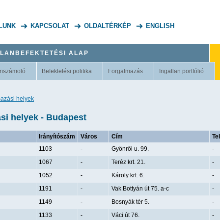
LUNK
KAPCSOLAT
OLDALTÉRKÉP
ENGLISH
TLANBEFEKTETÉSI ALAP
mszámoló
Befektetési politika
Forgalmazás
Ingatlan portfólió
azási helyek
si helyek - Budapest
Irányítószám
Város
Cím
Te
1103
-
Gyönrői u. 99.
-
1067
-
Teréz krt. 21.
-
1052
-
Károly krt. 6.
-
1191
-
Vak Bottyán út 75. a-c
-
1149
-
Bosnyák tér 5.
-
1133
-
Váci út 76.
-