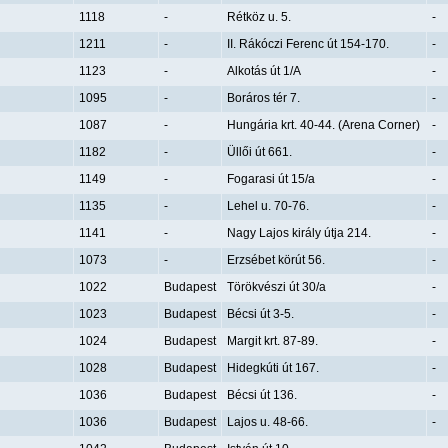
1118
-
Rétköz u. 5.
-
1211
-
II. Rákóczi Ferenc út 154-170.
-
1123
-
Alkotás út 1/A
-
1095
-
Boráros tér 7.
-
1087
-
Hungária krt. 40-44. (Arena Corner)
-
1182
-
Üllői út 661.
-
1149
-
Fogarasi út 15/a
-
1135
-
Lehel u. 70-76.
-
1141
-
Nagy Lajos király útja 214.
-
1073
-
Erzsébet körút 56.
-
1022
Budapest
Törökvészi út 30/a
-
1023
Budapest
Bécsi út 3-5.
-
1024
Budapest
Margit krt. 87-89.
-
1028
Budapest
Hidegkúti út 167.
-
1036
Budapest
Bécsi út 136.
-
1036
Budapest
Lajos u. 48-66.
-