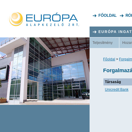
FŐOLDAL
RÓ
EURÓPA INGA
Teljesítmény
Hoza
Főoldal
>
Forgalm
Forgalmazá
Társaság
Unicredit Bank