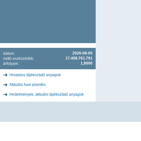
2026-08-05
dátum:
17.408.761.791
nettó eszközérték:
1,9000
árfolyam:
Hivatalos tájékoztató anyagok
Aktuális havi jelentés
Hirdetmények, aktuális tájékoztató anyagok