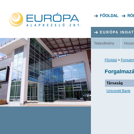
FŐOLDAL
RÓ
EURÓPA INGA
Teljesítmény
Hoza
Főoldal
>
Forgalm
Forgalmazás
Társaság
Unicredit Bank