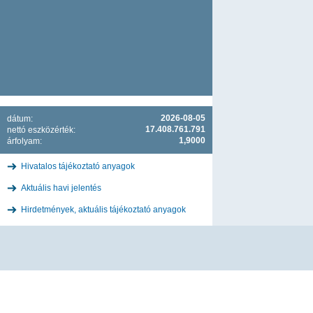
2026-08-05
dátum:
17.408.761.791
nettó eszközérték:
1,9000
árfolyam:
Hivatalos tájékoztató anyagok
Aktuális havi jelentés
Hirdetmények, aktuális tájékoztató anyagok