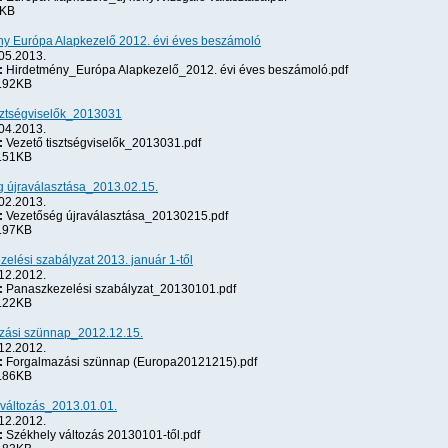
KB
ny Európa Alapkezelő 2012. évi éves beszámoló
05.2013.
:
Hirdetmény_Európa Alapkezelő_2012. évi éves beszámoló.pdf
.92KB
sztségviselők_2013031
04.2013.
:
Vezető tisztségviselők_2013031.pdf
.51KB
 újraválasztása_2013.02.15.
02.2013.
:
Vezetőség újraválasztása_20130215.pdf
.97KB
elési szabályzat 2013. január 1-től
12.2012.
:
Panaszkezelési szabályzat_20130101.pdf
.22KB
zási szünnap_2012.12.15.
12.2012.
:
Forgalmazási szünnap (Europa20121215).pdf
.86KB
változás_2013.01.01.
12.2012.
:
Székhely változás 20130101-től.pdf