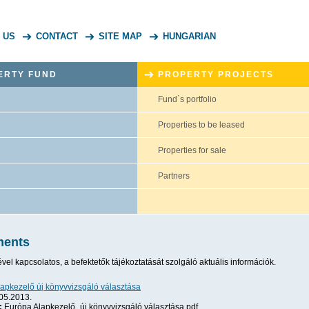
 US
CONTACT
SITE MAP
HUNGARIAN
ERTY FUND
PROPERTY PROJECTS
Fund`s portfolio
Properties to be leased
Properties for sale
Partners
ents
el kapcsolatos, a befektetők tájékoztatását szolgáló aktuális információk.
apkezelő új könyvvizsgáló választása
05.2013.
:
Európa Alapkezelő_új könyvvizsgáló választása.pdf