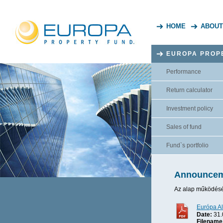
HOME
ABOUT
EUROPA PROP
Performance
Return calculator
Investment policy
Sales of fund
Fund`s portfolio
Announcem
Az alap működésév
Európa Al
Date:
31.
Filename