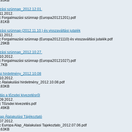
.83KB
zási szünnap_2012.12.01.
11.2012.
:
Forgalmazási szünnap (Europa20121201).pdf
.81KB
ási szünnap (2012.11.10.) és visszaváltási jutalék
11.2012.
:
Forgalmazási szünnap (Europa20121110) és visszaváltási jutalék.pdf
.29KB
zási szünnap_2012.10.27.
10.2012.
:
Forgalmazási szünnap (Europa20121027).pdf
.7KB
si hirdetmény_2012.10.08
10.2012.
:
Átalakulási hirdetmény_2012.10.08.pdf
.83KB
tás a tőzsdei kivezetésről
09.2012.
:
Tőzsdei kivezetés.pdf
.49KB
ap Átalakulási Tájékoztató
07.2012.
:
Europa Alap_Atalakulasi Tajekoztato_2012.07.06.pdf
.63KB