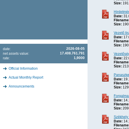
Size:
191
Hirdetmé
Date:
31.
Filename
Size:
190
Vezető ti
Date:
17.
Filename
Size:
190
2026-08-05
date:
17.408.761.791
net assets value:
Vezetőség
1,9000
rate:
Date:
22.
Filename
Size:
213
Official Information
Panaszkez
Actual Monthly Report
Date:
19.
Filename
Announcements
Size:
129
Forgalma
Date:
14.
Filename
Size:
209
Székhely 
Date:
14.
Filename