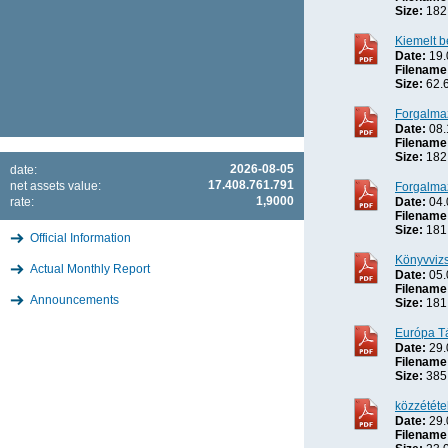
Size:
182
Kiemelt b
Date:
19.
Filename
Size:
62.
Forgalma
Date:
08.
Filename
Size:
182
2026-08-05
date:
17.408.761.791
net assets value:
Forgalma
1,9000
rate:
Date:
04.
Filename
Size:
181
Official Information
Könyvvizs
Actual Monthly Report
Date:
05.
Filename
Announcements
Size:
181
Európa Tá
Date:
29.
Filename
Size:
385
közzétét
Date:
29.
Filename