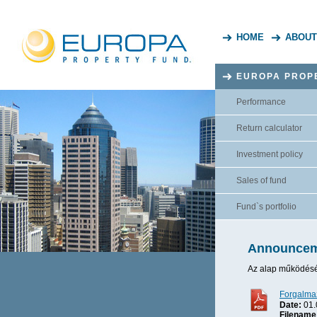
HOME
ABOUT
EUROPA PROP
Performance
Return calculator
Investment policy
Sales of fund
Fund`s portfolio
Announcem
Az alap működésév
Forgalma
Date:
01.
Filename