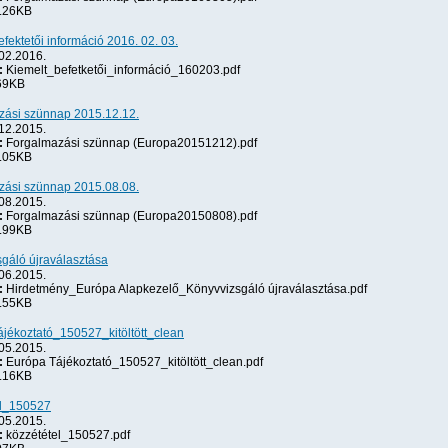
.26KB
efektetői információ 2016. 02. 03.
02.2016.
:
Kiemelt_befetketői_információ_160203.pdf
69KB
zási szünnap 2015.12.12.
12.2015.
:
Forgalmazási szünnap (Europa20151212).pdf
.05KB
zási szünnap 2015.08.08.
08.2015.
:
Forgalmazási szünnap (Europa20150808).pdf
.99KB
gáló újraválasztása
06.2015.
:
Hirdetmény_Európa Alapkezelő_Könyvvizsgáló újraválasztása.pdf
.55KB
jékoztató_150527_kitöltött_clean
05.2015.
:
Európa Tájékoztató_150527_kitöltött_clean.pdf
.16KB
el_150527
05.2015.
:
közzététel_150527.pdf