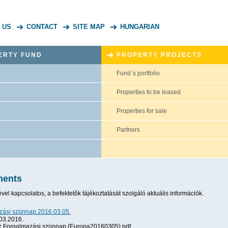
 US
CONTACT
SITE MAP
HUNGARIAN
ERTY FUND
PROPERTY PROJECTS
Fund`s portfolio
Properties to be leased
Properties for sale
Partners
ents
el kapcsolatos, a befektetők tájékoztatását szolgáló aktuális információk.
zási szünnap 2016.03.05.
03.2016.
:
Forgalmazási szünnap (Europa20160305).pdf