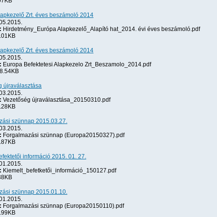
07KB
apkezelő Zrt. éves beszámoló 2014
05.2015.
:
Hirdetmény_Európa Alapkezelő_Alapító hat_2014. évi éves beszámoló.pdf
.01KB
apkezelő Zrt. éves beszámoló 2014
05.2015.
:
Europa Befektetesi Alapkezelo Zrt_Beszamolo_2014.pdf
8.54KB
 újraválasztása
03.2015.
:
Vezetőség újraválasztása_20150310.pdf
.28KB
zási szünnap 2015.03.27.
03.2015.
:
Forgalmazási szünnap (Europa20150327).pdf
.87KB
efektetői információ 2015. 01. 27.
01.2015.
:
Kiemelt_befetketői_információ_150127.pdf
38KB
zási szünnap 2015.01.10.
01.2015.
:
Forgalmazási szünnap (Europa20150110).pdf
.99KB