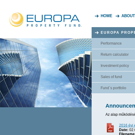
HOME
ABOUT
EUROPA PROP
Performance
Return calculator
Investment policy
Sales of fund
Fund`s portfolio
Announcem
Az alap működésév
2016 évi
Date:
02.
Filename