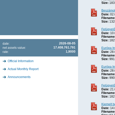
Size:
183
Beszámo
Date:
02.
Filename
Size:
132
Felügyelő
Date:
10.
Filename
Size:
182
2026-08-05
date:
17.408.761.791
net assets value:
Európa In
1,9000
rate:
Date:
28.
Filename
Size:
991
Official Information
Európa In
Actual Monthly Report
Date:
28.
Filename
Announcements
Size:
990
Felügyelő
Date:
21.
Filename
Size:
182
Kiemelt b
Date:
14.
Filename