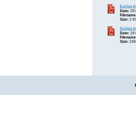
Európa In
Date:
29.
Filename
Size:
2.9
Európa In
Date:
29.
Filename
Size:
108